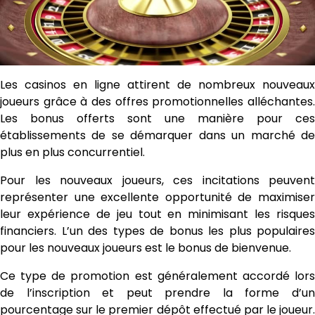
Les casinos en ligne attirent de nombreux nouveaux
joueurs grâce à des offres promotionnelles alléchantes.
Les bonus offerts sont une manière pour ces
établissements de se démarquer dans un marché de
plus en plus concurrentiel.
Pour les nouveaux joueurs, ces incitations peuvent
représenter une excellente opportunité de maximiser
leur expérience de jeu tout en minimisant les risques
financiers. L’un des types de bonus les plus populaires
pour les nouveaux joueurs est le bonus de bienvenue.
Ce type de promotion est généralement accordé lors
de l’inscription et peut prendre la forme d’un
pourcentage sur le premier dépôt effectué par le joueur.