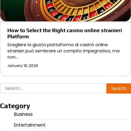
How to Select the Right casino online stranieri
Platform
Scegliere la giusta piattaforma di casinò online
stranieri può sembrare un compito impegnativo, ma
con…
January 16, 2026
Search
for:
Category
Business
Entertainment