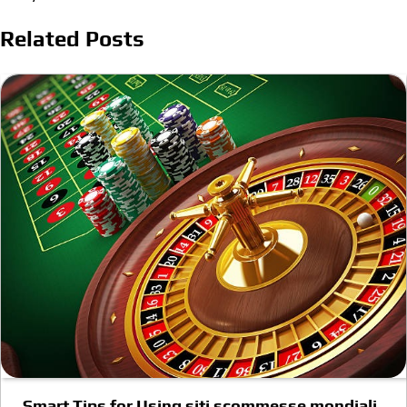
Related Posts
Smart Tips for Using siti scommesse mondiali