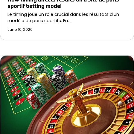
sportif betting model
Le timing joue un rôle crucial dans les résultats d’un
modèle de paris sportifs. En…
June 10, 2026