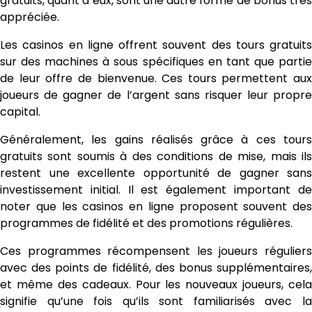
gratuits, quant à eux, sont une autre forme de bonus très
appréciée.
Les casinos en ligne offrent souvent des tours gratuits
sur des machines à sous spécifiques en tant que partie
de leur offre de bienvenue. Ces tours permettent aux
joueurs de gagner de l’argent sans risquer leur propre
capital.
Généralement, les gains réalisés grâce à ces tours
gratuits sont soumis à des conditions de mise, mais ils
restent une excellente opportunité de gagner sans
investissement initial. Il est également important de
noter que les casinos en ligne proposent souvent des
programmes de fidélité et des promotions régulières.
Ces programmes récompensent les joueurs réguliers
avec des points de fidélité, des bonus supplémentaires,
et même des cadeaux. Pour les nouveaux joueurs, cela
signifie qu’une fois qu’ils sont familiarisés avec la