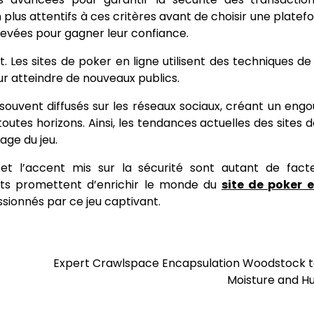
en plus attentifs à ces critères avant de choisir une platef
levées pour gagner leur confiance.
 Les sites de poker en ligne utilisent des techniques de
r atteindre de nouveaux publics.
 souvent diffusés sur les réseaux sociaux, créant un en
toutes horizons. Ainsi, les tendances actuelles des sites 
age du jeu.
ue et l’accent mis sur la sécurité sont autant de fact
nts promettent d’enrichir le monde du
site de poker e
ssionnés par ce jeu captivant.
Expert Crawlspace Encapsulation Woodstock t
Moisture and H