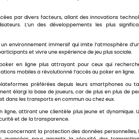
cées par divers facteurs, allant des innovations techno
teurs. L’un des développements les plus significat
 un environnement immersif qui imite l’atmosphère d’u
participants et vivre une expérience de jeu plus sociale.
le poker en ligne plus attrayant pour ceux qui recherc
ations mobiles a révolutionné l’accès au poker en ligne.
lateformes préférées depuis leurs smartphones ou tab
ement élargi la base de joueurs, car de plus en plus de p
soit dans les transports en commun ou chez eux.
n ligne, attirant une clientèle plus jeune et dynamique. 
curité et de la transparence.
s concernant la protection des données personnelles, l
s avancées pour garantir la sécurité des transaction