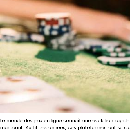
Le monde des jeux en ligne connaît une évolution rapide 
marquant. Au fil des années, ces plateformes ont su s’