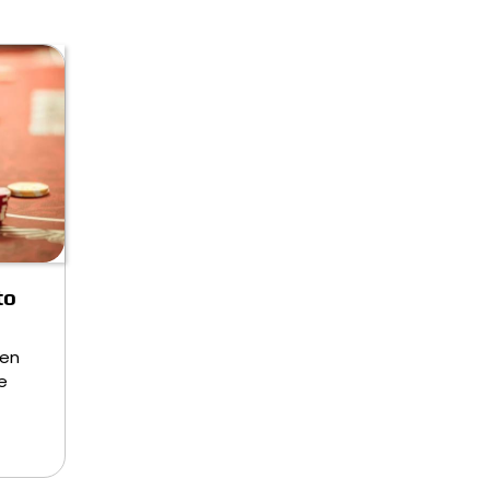
to
 en
e