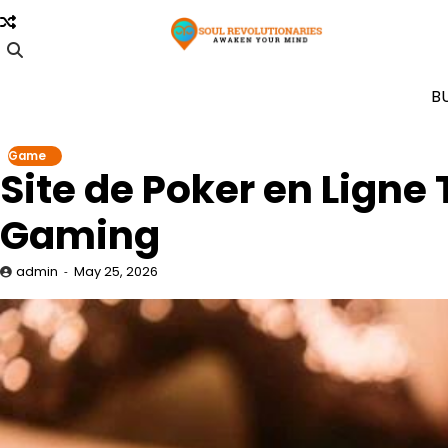
Skip
to
content
B
Game
Site de Poker en Ligne
Gaming
admin
May 25, 2026