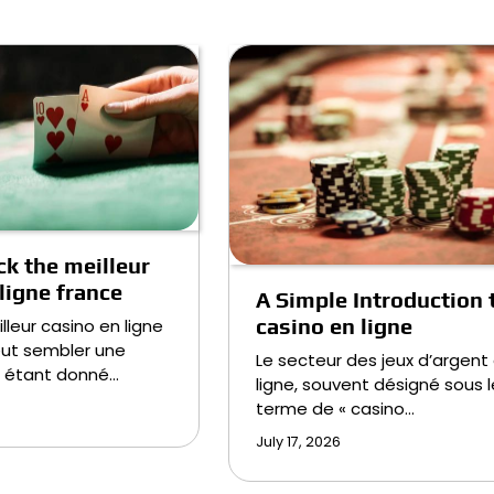
ck the meilleur
ligne france
A Simple Introduction 
casino en ligne
illeur casino en ligne
eut sembler une
Le secteur des jeux d’argent
, étant donné…
ligne, souvent désigné sous l
terme de « casino…
July 17, 2026