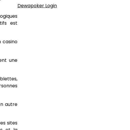
Dewapoker Login
logiques
ifs est
n casino
hent une
lettes,
ersonnes
Un autre
es sites
s et la