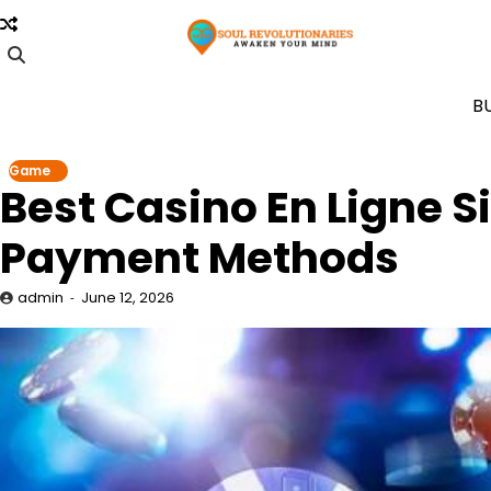
Skip
to
content
B
Game
Best Casino En Ligne Si
Payment Methods
admin
June 12, 2026