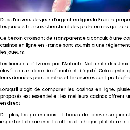
Dans l’univers des jeux d’argent en ligne, la France prop
Les joueurs français cherchent des plateformes qui garanti
Ce besoin croissant de transparence a conduit à une com
casinos en ligne en France sont soumis à une réglementa
les joueurs.
Les licences délivrées par l’Autorité Nationale des Je
élevées en matière de sécurité et d’équité. Cela signifie 
leurs données personnelles et financières sont protégée
Lorsqu’il s’agit de comparer les casinos en ligne, plusi
proposés est essentielle : les meilleurs casinos offrent
en direct.
De plus, les promotions et bonus de bienvenue jouent 
important d’examiner les offres de chaque plateforme afi