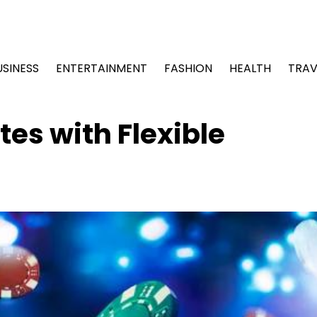
USINESS
ENTERTAINMENT
FASHION
HEALTH
TRAV
tes with Flexible