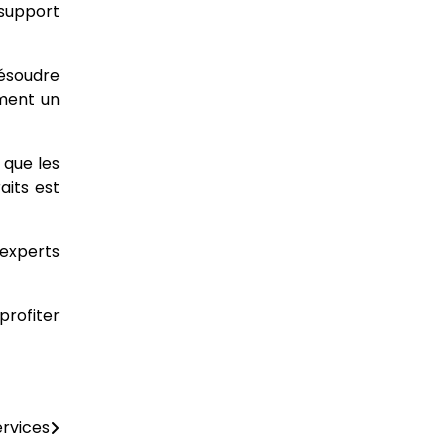
 support
ésoudre
ement un
 que les
aits est
s experts
rofiter
ervices