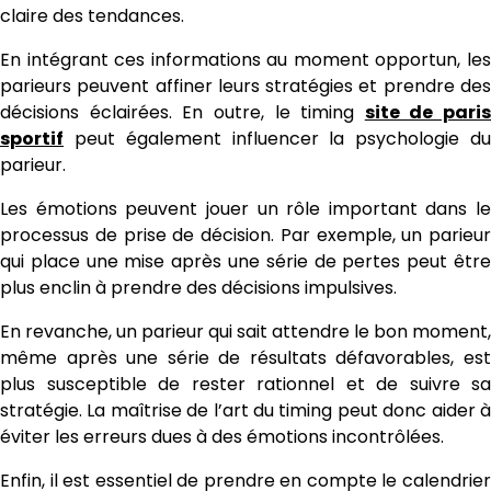
claire des tendances.
En intégrant ces informations au moment opportun, les
parieurs peuvent affiner leurs stratégies et prendre des
décisions éclairées. En outre, le timing
site de paris
sportif
peut également influencer la psychologie du
parieur.
Les émotions peuvent jouer un rôle important dans le
processus de prise de décision. Par exemple, un parieur
qui place une mise après une série de pertes peut être
plus enclin à prendre des décisions impulsives.
En revanche, un parieur qui sait attendre le bon moment,
même après une série de résultats défavorables, est
plus susceptible de rester rationnel et de suivre sa
stratégie. La maîtrise de l’art du timing peut donc aider à
éviter les erreurs dues à des émotions incontrôlées.
Enfin, il est essentiel de prendre en compte le calendrier