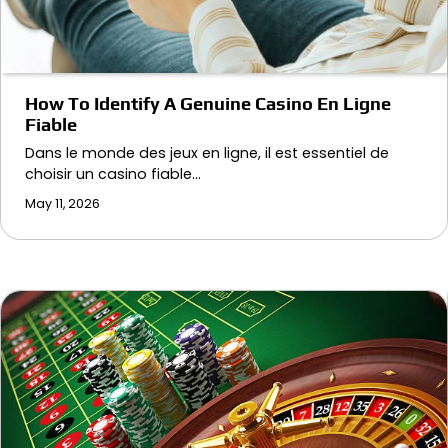
How To Identify A Genuine Casino En Ligne
Fiable
Dans le monde des jeux en ligne, il est essentiel de
choisir un casino fiable…
May 11, 2026