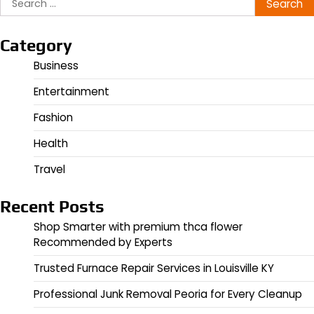
for:
Category
Business
Entertainment
Fashion
Health
Travel
Recent Posts
Shop Smarter with premium thca flower
Recommended by Experts
Trusted Furnace Repair Services in Louisville KY
Professional Junk Removal Peoria for Every Cleanup