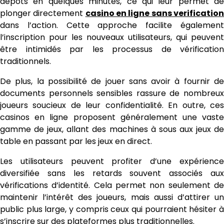
dépôts en quelques minutes, ce qui leur permet de
plonger directement
casino en ligne sans verificatio
dans l’action. Cette approche facilite également
l’inscription pour les nouveaux utilisateurs, qui peuvent
être intimidés par les processus de vérification
traditionnels.
De plus, la possibilité de jouer sans avoir à fournir de
documents personnels sensibles rassure de nombreux
joueurs soucieux de leur confidentialité. En outre, ces
casinos en ligne proposent généralement une vaste
gamme de jeux, allant des machines à sous aux jeux de
table en passant par les jeux en direct.
Les utilisateurs peuvent profiter d’une expérience
diversifiée sans les retards souvent associés aux
vérifications d’identité. Cela permet non seulement de
maintenir l’intérêt des joueurs, mais aussi d’attirer un
public plus large, y compris ceux qui pourraient hésiter à
s’inscrire sur des plateformes plus traditionnelles.