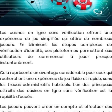
Les casinos en ligne sans vérification offrent une
expérience de jeu simplifiée qui attire de nombreux
joueurs. En éliminant les étapes complexes de
vérification d’identité, ces plateformes permettent aux
utilisateurs de commencer à jouer presque
instantanément.
Cela représente un avantage considérable pour ceux qui
recherchent une expérience de jeu fluide et rapide, sans
les tracas administratifs habituels. L’un des principaux
attraits des casinos en ligne sans vérification est la
rapidité d’accès.
Les joueurs peuvent créer un compte et effectuer des