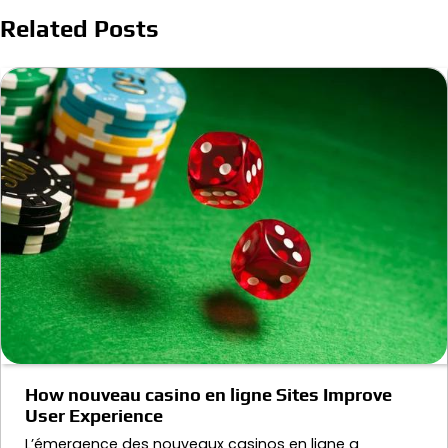
Related Posts
How nouveau casino en ligne Sites Improve
User Experience
L’émergence des nouveaux casinos en ligne a