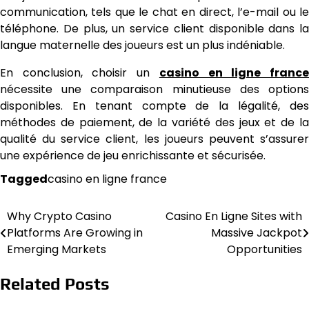
communication, tels que le chat en direct, l’e-mail ou le
téléphone. De plus, un service client disponible dans la
langue maternelle des joueurs est un plus indéniable.
En conclusion, choisir un
casino en ligne franc
nécessite une comparaison minutieuse des options
disponibles. En tenant compte de la légalité, des
méthodes de paiement, de la variété des jeux et de la
qualité du service client, les joueurs peuvent s’assurer
une expérience de jeu enrichissante et sécurisée.
Tagged
casino en ligne france
Why Crypto Casino
Casino En Ligne Sites with
Post
Platforms Are Growing in
Massive Jackpot
navigation
Emerging Markets
Opportunities
Related Posts