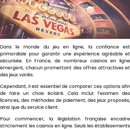
Dans le monde du jeu en ligne, la confiance est
primordiale pour garantir une expérience agréable et
sécurisée. En France, de nombreux casinos en ligne
émergent, chacun promettant des offres attractives et
des jeux variés.
Cependant, il est essentiel de comparer ces options afin
de faire un choix éclairé. Cela inclut l’examen des
licences, des méthodes de paiement, des jeux proposés,
ainsi que du service client.
Pour commencer, la législation française encadre
strictement les casinos en ligne. Seuls les établissements