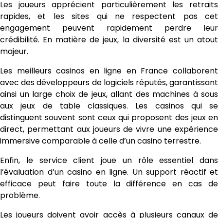
Les joueurs apprécient particulièrement les retraits
rapides, et les sites qui ne respectent pas cet
engagement peuvent rapidement perdre leur
crédibilité. En matière de jeux, la diversité est un atout
majeur.
Les meilleurs casinos en ligne en France collaborent
avec des développeurs de logiciels réputés, garantissant
ainsi un large choix de jeux, allant des machines à sous
aux jeux de table classiques. Les casinos qui se
distinguent souvent sont ceux qui proposent des jeux en
direct, permettant aux joueurs de vivre une expérience
immersive comparable à celle d’un casino terrestre.
Enfin, le service client joue un rôle essentiel dans
l’évaluation d’un casino en ligne. Un support réactif et
efficace peut faire toute la différence en cas de
problème.
Les joueurs doivent avoir accès à plusieurs canaux de