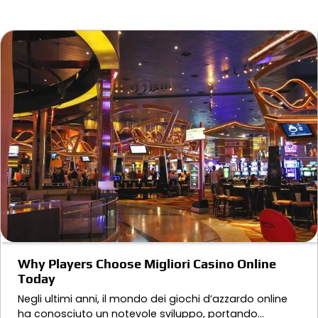
Why Players Choose Migliori Casino Online
Today
Negli ultimi anni, il mondo dei giochi d’azzardo online
ha conosciuto un notevole sviluppo, portando…