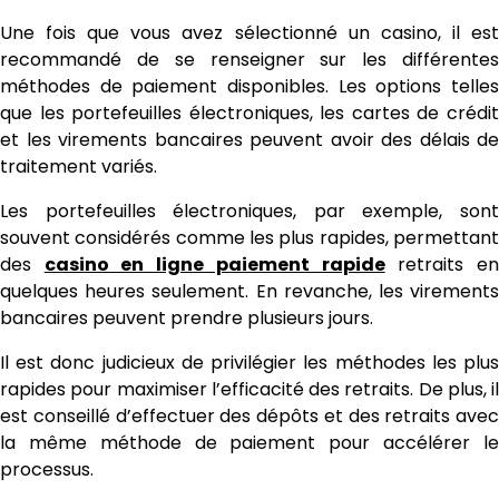
Une fois que vous avez sélectionné un casino, il est
recommandé de se renseigner sur les différentes
méthodes de paiement disponibles. Les options telles
que les portefeuilles électroniques, les cartes de crédit
et les virements bancaires peuvent avoir des délais de
traitement variés.
Les portefeuilles électroniques, par exemple, sont
souvent considérés comme les plus rapides, permettant
des
casino en ligne paiement rapide
retraits e
quelques heures seulement. En revanche, les virements
bancaires peuvent prendre plusieurs jours.
Il est donc judicieux de privilégier les méthodes les plus
rapides pour maximiser l’efficacité des retraits. De plus, il
est conseillé d’effectuer des dépôts et des retraits avec
la même méthode de paiement pour accélérer le
processus.