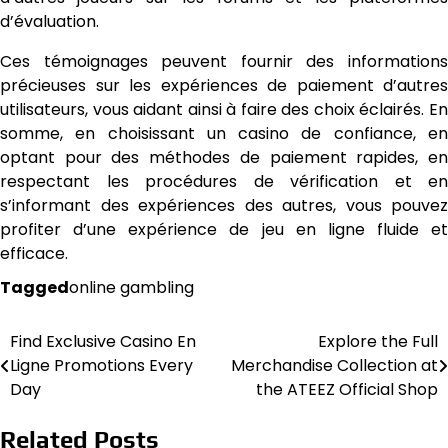
d’évaluation.
Ces témoignages peuvent fournir des informations
précieuses sur les expériences de paiement d’autres
utilisateurs, vous aidant ainsi à faire des choix éclairés. En
somme, en choisissant un casino de confiance, en
optant pour des méthodes de paiement rapides, en
respectant les procédures de vérification et en
s’informant des expériences des autres, vous pouvez
profiter d’une expérience de jeu en ligne fluide et
efficace.
Tagged
online gambling
Find Exclusive Casino En
Explore the Full
Post
Ligne Promotions Every
Merchandise Collection at
navigation
Day
the ATEEZ Official Shop
Related Posts