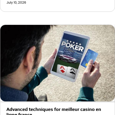
July 10, 2026
Advanced techniques for meilleur casino en
ligne france