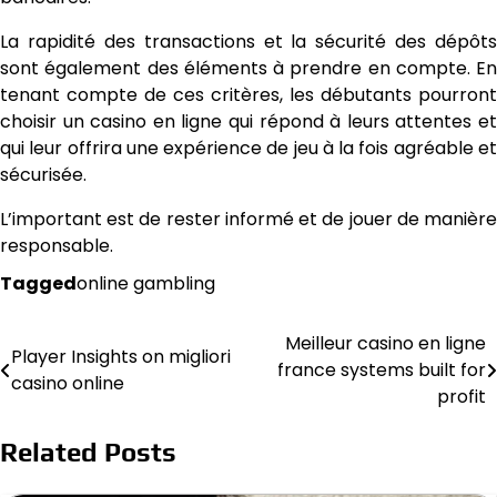
La rapidité des transactions et la sécurité des dépôts
sont également des éléments à prendre en compte. En
tenant compte de ces critères, les débutants pourront
choisir un casino en ligne qui répond à leurs attentes et
qui leur offrira une expérience de jeu à la fois agréable et
sécurisée.
L’important est de rester informé et de jouer de manière
responsable.
Tagged
online gambling
Meilleur casino en ligne
Post
Player Insights on migliori
france systems built for
casino online
navigation
profit
Related Posts