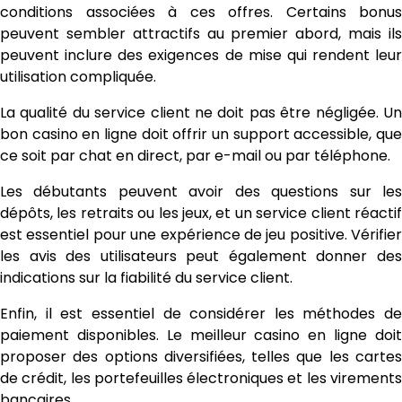
conditions associées à ces offres. Certains bonus
peuvent sembler attractifs au premier abord, mais ils
peuvent inclure des exigences de mise qui rendent leur
utilisation compliquée.
La qualité du service client ne doit pas être négligée. Un
bon casino en ligne doit offrir un support accessible, que
ce soit par chat en direct, par e-mail ou par téléphone.
Les débutants peuvent avoir des questions sur les
dépôts, les retraits ou les jeux, et un service client réactif
est essentiel pour une expérience de jeu positive. Vérifier
les avis des utilisateurs peut également donner des
indications sur la fiabilité du service client.
Enfin, il est essentiel de considérer les méthodes de
paiement disponibles. Le meilleur casino en ligne doit
proposer des options diversifiées, telles que les cartes
de crédit, les portefeuilles électroniques et les virements
bancaires.