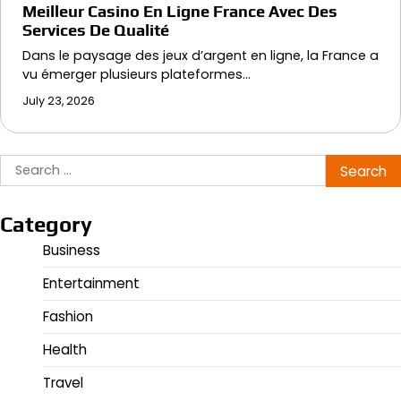
Meilleur Casino En Ligne France Avec Des
Services De Qualité
Dans le paysage des jeux d’argent en ligne, la France a
vu émerger plusieurs plateformes…
July 23, 2026
Search
for:
Category
Business
Entertainment
Fashion
Health
Travel