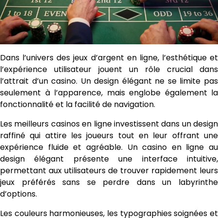
Dans l’univers des jeux d’argent en ligne, l’esthétique et
l’expérience utilisateur jouent un rôle crucial dans
l’attrait d’un casino. Un design élégant ne se limite pas
seulement à l’apparence, mais englobe également la
fonctionnalité et la facilité de navigation.
Les meilleurs casinos en ligne investissent dans un design
raffiné qui attire les joueurs tout en leur offrant une
expérience fluide et agréable. Un casino en ligne au
design élégant présente une interface intuitive,
permettant aux utilisateurs de trouver rapidement leurs
jeux préférés sans se perdre dans un labyrinthe
d’options.
Les couleurs harmonieuses, les typographies soignées et