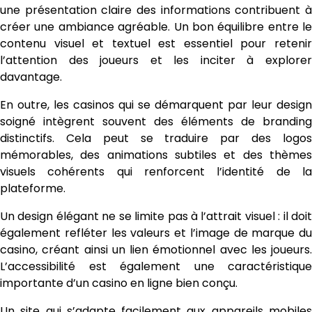
une présentation claire des informations contribuent à
créer une ambiance agréable. Un bon équilibre entre le
contenu visuel et textuel est essentiel pour retenir
l’attention des joueurs et les inciter à explorer
davantage.
En outre, les casinos qui se démarquent par leur design
soigné intègrent souvent des éléments de branding
distinctifs. Cela peut se traduire par des logos
mémorables, des animations subtiles et des thèmes
visuels cohérents qui renforcent l’identité de la
plateforme.
Un design élégant ne se limite pas à l’attrait visuel : il doit
également refléter les valeurs et l’image de marque du
casino, créant ainsi un lien émotionnel avec les joueurs.
L’accessibilité est également une caractéristique
importante d’un casino en ligne bien conçu.
Un site qui s’adapte facilement aux appareils mobiles