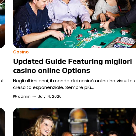
Casino
Updated Guide Featuring migliori
casino online Options
ut
Negli ultimi anni, il mondo dei casinò online ha vissuto 
crescita esponenziale. Sempre più…
admin
July 14, 2026