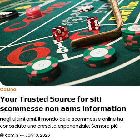
Casino
Your Trusted Source for siti
scommesse non aams Information
Negli ultimi anni, il mondo delle scommesse online ha
conosciuto una crescita esponenziale. Sempre più…
admin
July 10, 2026