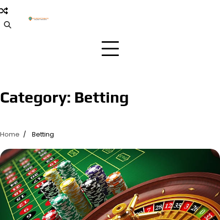
Skip
to
content
Category:
Betting
Home
Betting