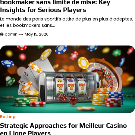
bookmaker sans limite de mise: Key
Insights for Serious Players
Le monde des paris sportifs attire de plus en plus d’adeptes,
et les bookmakers sans…
admin
May 15, 2026
Betting
Strategic Approaches for Meilleur Casino
en Ligne Players