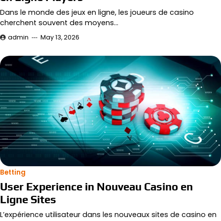
Dans le monde des jeux en ligne, les joueurs de casino
cherchent souvent des moyens…
admin
May 13, 2026
Betting
User Experience in Nouveau Casino en
Ligne Sites
L’expérience utilisateur dans les nouveaux sites de casino en