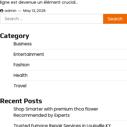
ligne est devenue un élément crucial…
admin
May 13, 2026
Search
for:
Category
Business
Entertainment
Fashion
Health
Travel
Recent Posts
Shop Smarter with premium thca flower
Recommended by Experts
Trusted Furnace Repair Services in Louisville KY