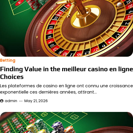
Betting
Finding Value in the meilleur casino en ligne
Choices
Les plateformes de casino en ligne ont connu une croissance
exponentielle ces dernières années, attirant…
admin
May 21, 2026