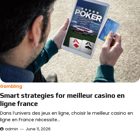
Gambling
Smart strategies for meilleur casino en
ligne france
Dans l’univers des jeux en ligne, choisir le meilleur casino en
ligne en France nécessite…
admin
June 11, 2026