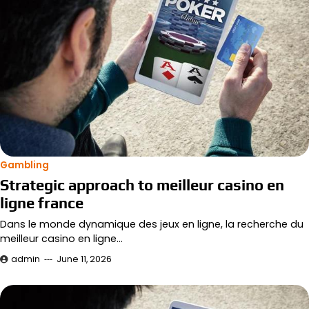
Gambling
Strategic approach to meilleur casino en
ligne france
Dans le monde dynamique des jeux en ligne, la recherche du
meilleur casino en ligne…
admin
June 11, 2026