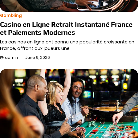
Gambling
Casino en Ligne Retrait Instantané France
et Paiements Modernes
Les casinos en ligne ont connu une popularité croissante en
France, offrant aux joueurs une…
admin
June 9, 2026